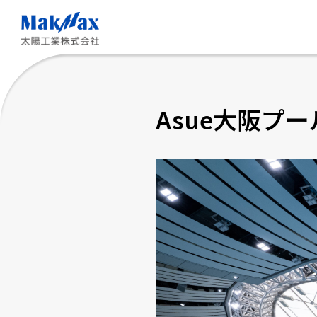
メ
イ
ン
コ
ン
テ
ン
ツ
Asue大阪プー
に
ス
キ
ッ
プ