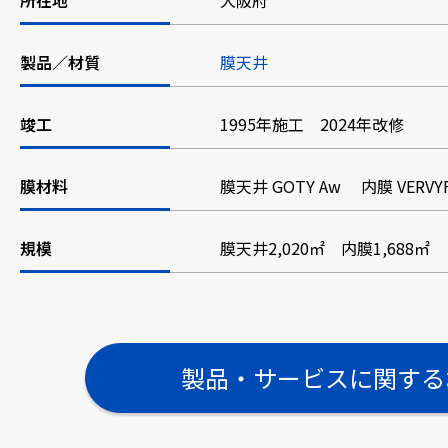
所在地
大阪府
製品／材質
膜天井
竣工
1995年施工 2024年改修
膜材料
膜天井 GOTY Aw 内膜 VERVYF
規模
膜天井2,020㎡ 内膜1,688㎡
製品・サービスに関する