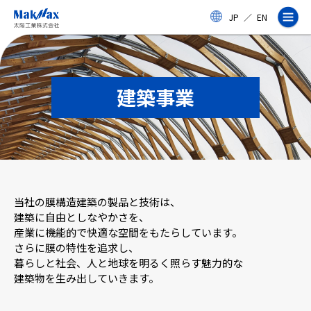
メ
JP
／
EN
イ
ン
コ
ン
テ
ン
建築事業
ツ
に
ス
企業情報
キ
ッ
プ
事業紹介
当社の膜構造建築の製品と技術は、
製品・サービス
建築に自由としなやかさを、
産業に機能的で快適な空間をもたらしています。
さらに膜の特性を追求し、
実績
暮らしと社会、人と地球を明るく照らす魅力的な
建築物を生み出していきます。
太陽工業コラム