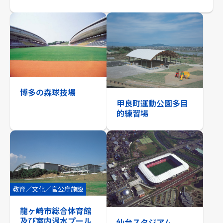
博多の森球技場
甲良町運動公園多目
的練習場
教育／文化／官公庁施設
龍ヶ崎市総合体育館
及び室内温水プール
仙台スタジアム