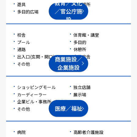
教育／文化
遊具
休憩場所
／官公庁施
多目的広場
設
校舎
体育館・講堂
プール
多目的
通路
休憩所
出入口(玄関・開口)
官公庁舎
商業施設／
その他
企業施設
ショッピングモール
独立店舗
カーディーラー
展示場
企業ビル・事務所・研究施設
医療／福祉
その他
病院
高齢者介護施設