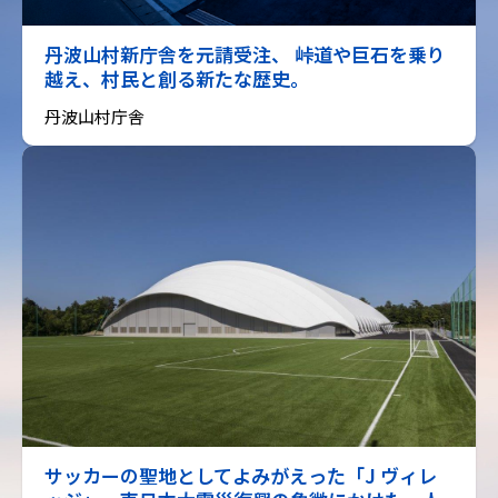
丹波山村新庁舎を元請受注、 峠道や巨石を乗り
越え、村民と創る新たな歴史。
丹波山村庁舎
サッカーの聖地としてよみがえった「J ヴィレ