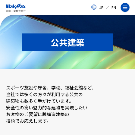
メ
JP
／
EN
イ
ン
コ
ン
テ
ン
公共建築
ツ
に
ス
企業情報
キ
ッ
プ
事業紹介
スポーツ施設や庁舎、学校、福祉会館など、
製品・サービス
当社では多くの方々が利用する公共の
建築物も数多く手がけています。
安全性の高い魅力的な建物を実現したい
実績
お客様のご要望に膜構造建築の
技術でお応えします。
太陽工業コラム