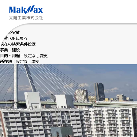
メ
イ
ン
コ
ン
テ
建設の実績
ン
実績TOPに戻る
ツ
現在の検索条件設定
に
事業
：建設
ス
目的・用途
：設定なし
変更
キ
所在地
：設定なし
変更
ッ
プ