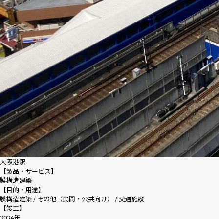
大阪港駅
【製品・サービス】
膜構造建築
【目的・用途】
膜構造建築 / その他（民間・公共向け） / 交通施設
【竣工】
2024年