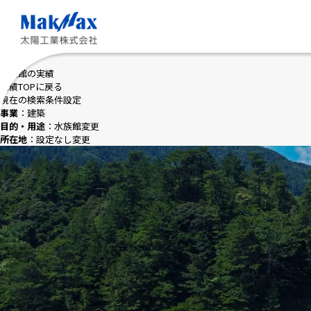
メ
イ
ン
コ
ン
テ
水族館の実績
ン
実績TOPに戻る
ツ
現在の検索条件設定
に
事業
：建築
ス
目的・用途
：水族館
変更
キ
所在地
：設定なし
変更
ッ
プ