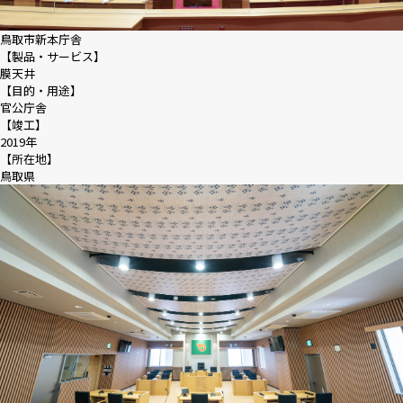
鳥取市新本庁舎
採用情報
【製品・サービス】
膜天井
【目的・用途】
ニュース
官公庁舎
【竣工】
2019年
【所在地】
鳥取県
お問い合わせ
Webカタログ
メニューを閉じる