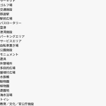
サーキット
ゴルフ場
交通施設
鉄道駅
駅前広場
バスロータリー
空港
港湾施設
パーキングエリア
サービスエリア
自転車置き場
公園施設
モニュメント
遊具
休憩場所
多目的広場
屋根付広場
水族館
動物園
植物園
遊園地
海水浴場
トイレ
教育／文化／官公庁施設