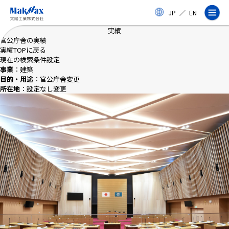
メ
JP
／
EN
イ
ン
実績
コ
官公庁舎の実績
ン
実績TOPに戻る
テ
現在の検索条件設定
ン
事業
：建築
ツ
目的・用途
：官公庁舎
変更
に
所在地
：設定なし
変更
ス
企業情報
キ
ッ
プ
事業紹介
製品・サービス
実績
太陽工業コラム