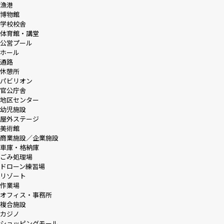
漁港
博物館
学校校舎
体育館・講堂
公営プール
ホール
通路
休憩所
パビリオン
官公庁舎
地区センター
幼児施設
屋外ステージ
美術館
商業施設／企業施設
車庫・格納庫
ごみ処理場
ドローン練習場
リゾート
作業場
オフィス・事務所
複合施設
カジノ
ショッピングモール