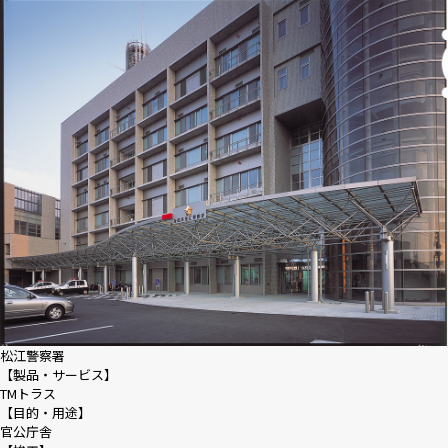
松江警察署
【製品・サービス】
TMトラス
【目的・用途】
官公庁舎