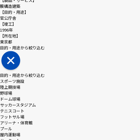
【製品・サービス】
膜構造建築
【目的・用途】
官公庁舎
【竣工】
1996年
【所在地】
東京都
目的・用途から絞り込む
目的・用途から絞り込む
スポーツ施設
陸上競技場
野球場
ドーム球場
サッカースタジアム
テニスコート
フットサル場
アリーナ・体育館
プール
屋内運動場