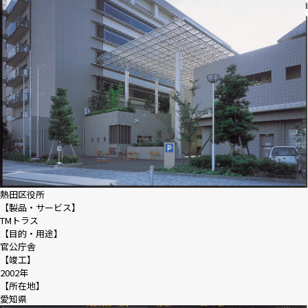
熱田区役所
【製品・サービス】
TMトラス
【目的・用途】
官公庁舎
【竣工】
2002年
【所在地】
愛知県