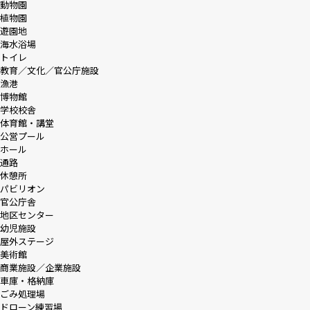
動物園
植物園
遊園地
海水浴場
トイレ
教育／文化／官公庁施設
漁港
博物館
学校校舎
体育館・講堂
公営プール
ホール
通路
休憩所
パビリオン
官公庁舎
地区センター
幼児施設
屋外ステージ
美術館
商業施設／企業施設
車庫・格納庫
ごみ処理場
ドローン練習場