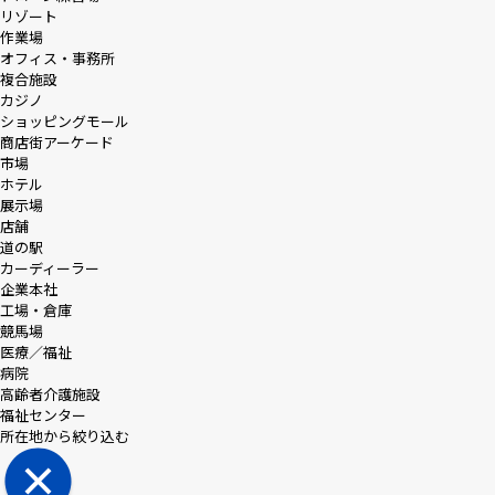
リゾート
作業場
オフィス・事務所
複合施設
カジノ
ショッピングモール
商店街アーケード
市場
ホテル
展示場
店舗
道の駅
カーディーラー
企業本社
工場・倉庫
競馬場
医療／福祉
病院
高齢者介護施設
福祉センター
所在地から絞り込む