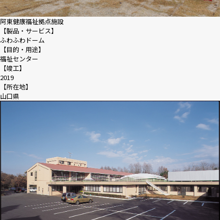
阿東健康福祉拠点施設
採用情報
【製品・サービス】
ふわふわドーム
【目的・用途】
ニュース
福祉センター
【竣工】
2019
【所在地】
山口県
お問い合わせ
Webカタログ
メニューを閉じる