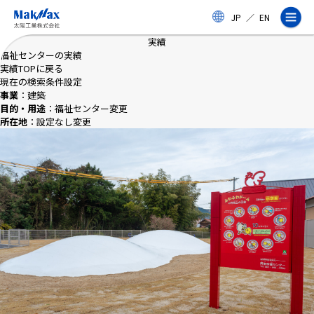
メ
JP
／
EN
イ
ン
実績
コ
福祉センターの実績
ン
実績TOPに戻る
テ
現在の検索条件設定
ン
事業
：建築
ツ
目的・用途
：福祉センター
変更
に
所在地
：設定なし
変更
ス
企業情報
キ
ッ
プ
事業紹介
製品・サービス
実績
太陽工業コラム