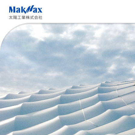
メ
イ
ン
コ
ン
テ
ン
ツ
に
ス
キ
ッ
プ