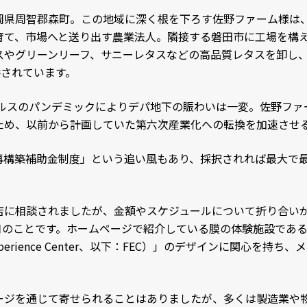
岡県周智郡森町。この地域に深く根を下ろす佐野ファーム様は
育て、市場へと送り出す農業法人。隣接する磐田市に工場を構
スやグリーンリーフ、サニーレタスなどの高品質レタスを卸し
供されています。
イルスのパンデミックによりデパ地下の賑わいは一変。佐野フ
ため、以前から計画していた第六次産業化への転換を加速させ
構築補助金制度」という追い風もあり、採択されれば最大で最大
店に相談されましたが、金額やスケジュールについて折り合い
4月のことです。ホームページで紹介している膜の体験施設である
 Experience Center、以下：FEC）」のデザインに関心
ージを通じて寄せられることはありましたが、多くは製造業や