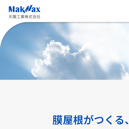
メ
イ
ン
コ
ン
テ
ン
ツ
に
ス
キ
ッ
プ
膜屋根がつくる