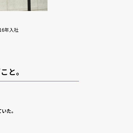
16年入社
”こと。
ていた。