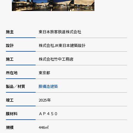
採用情報
施主
東日本旅客鉄道株式会社
ニュース
設計
株式会社JR東日本建築設計
施工
株式会社竹中工務店
お問い合わせ
所在地
東京都
Webカタログ
製品／材質
膜構造建築
竣工
2025年
メニューを閉じる
膜材料
ＡＰ４５０
規模
446㎡