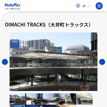
メ
JP
／
イ
ン
コ
ン
OIMACHI TRACKS（大井町トラックス）
テ
ン
ツ
に
ス
企業情報
キ
ッ
プ
事業紹介
製品・サービス
実績
太陽工業コラム