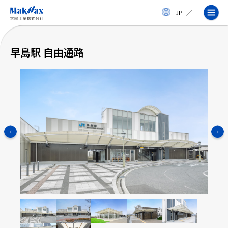
メ
JP
／
イ
ン
コ
ン
早島駅 自由通路
テ
ン
ツ
に
ス
企業情報
キ
ッ
プ
事業紹介
製品・サービス
実績
太陽工業コラム