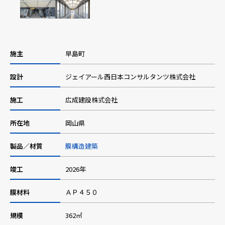
採用情報
施主
早島町
ニュース
設計
ジェイアール西日本コンサルタンツ株式会社
施工
広成建設株式会社
お問い合わせ
所在地
岡山県
Webカタログ
製品／材質
膜構造建築
竣工
2026年
メニューを閉じる
膜材料
ＡＰ４５０
規模
362㎡