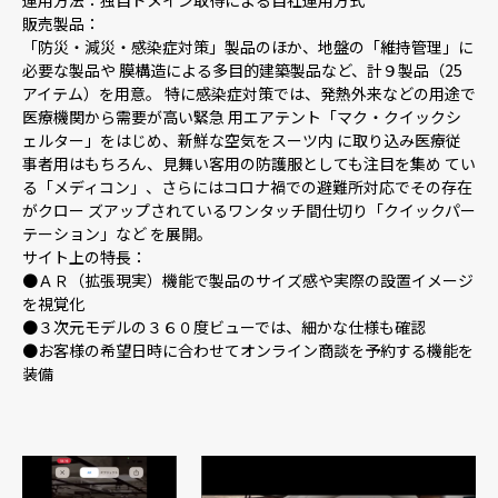
販売製品：
「防災・減災・感染症対策」製品のほか、地盤の「維持管理」に
必要な製品や 膜構造による多目的建築製品など、計９製品（25
アイテム）を用意。 特に感染症対策では、発熱外来などの用途で
医療機関から需要が高い緊急 用エアテント「マク・クイックシ
ェルター」をはじめ、新鮮な空気をスーツ内 に取り込み医療従
事者用はもちろん、見舞い客用の防護服としても注目を集め てい
る「メディコン」、さらにはコロナ禍での避難所対応でその存在
がクロー ズアップされているワンタッチ間仕切り「クイックパー
テーション」など を展開。
サイト上の特長：
●ＡＲ（拡張現実）機能で製品のサイズ感や実際の設置イメージ
を視覚化
●３次元モデルの３６０度ビューでは、細かな仕様も確認
●お客様の希望日時に合わせてオンライン商談を予約する機能を
装備