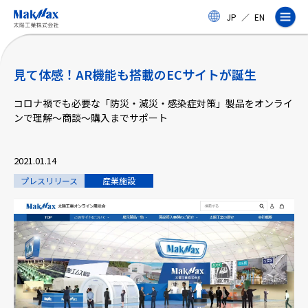
メ
JP
／
EN
イ
ン
コ
ン
テ
見て体感！AR機能も搭載のECサイトが誕生
ン
ツ
コロナ禍でも必要な「防災・減災・感染症対策」製品をオンライ
に
ンで理解～商談～購入までサポート
ス
企業情報
キ
ッ
2021.01.14
プ
事業紹介
プレスリリース
産業施設
製品・サービス
実績
太陽工業コラム