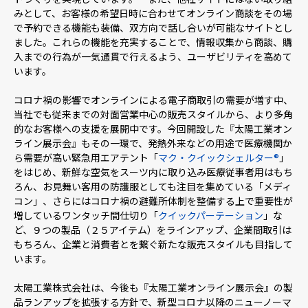
みとして、お客様の希望日時に合わせてオンライン商談をその場
で予約できる機能も装備、双方向で話し合いが可能なサイトとし
ました。これらの機能を充実することで、情報収集から商談、購
入までの行為が一気通貫で行えるよう、ユーザビリティを高めて
います。
コロナ禍の影響でオンラインによる電子商取引の需要が増す中、
当社でも従来までの対面営業中心の販売スタイルから、より多角
的なお客様への支援を展開中です。今回開設した『太陽工業オン
ライン展示会』もその一環で、発熱外来などの用途で医療機関か
ら需要が高い緊急用エアテント「
マク・クイックシェルター®
」
をはじめ、新鮮な空気をスーツ内に取り込み医療従事者用はもち
ろん、お見舞い客用の防護服としても注目を集めている「メディ
コン」、さらにはコロナ禍の避難所体制を整備する上で重要性が
増しているワンタッチ間仕切り「
クイックパーテーション
」な
ど、９つの製品（２５アイテム）をラインアップ、企業間取引は
もちろん、企業と消費者とを繋ぐ新たな販売スタイルも目指して
います。
太陽工業株式会社は、今後も『太陽工業オンライン展示会』の製
品ランアップを拡張する方針で、新型コロナ以降のニューノーマ