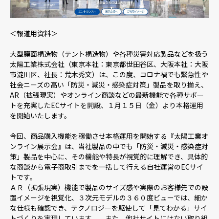
採用情報
＜報道用資料＞
大型膜面構造物（テント構造物）や各種災害対応製品などを扱う
ニュース
太陽工業株式会社（東京本社：東京都世田谷区、大阪本社：大阪
市淀川区、社長：荒木秀文）は、この度、コロナ禍でも緊急性や
社会ニーズの高い「防災・減災・感染症対策」製品を取り揃え、
AR（拡張現実）やオンライン商談などの最新機能で各種サポー
お問い合わせ
トを充実したECサイトを開設、１月１５日（金）より本格運用
を開始いたします。
Webカタログ
今回、商品購入機能を稼働させ本格運用を開始する『太陽工業オ
ンライン展示会』は、当社製品の中でも「防災・減災・感染症対
策」製品を中心に、その機能や特長が視覚的に理解でき、具体的
な商談から電子商取引までを一括して行える自社運営のECサイ
メニューを閉じる
トです。
ＡＲ（拡張現実）機能で製品のサイズ感や実際のお客様先での設
置イメージを視覚化、３次元モデルの３６０度ビューでは、細か
な仕様も確認でき、テクノロジーを駆使して「見てわかる」サイ
トづくりを実現しています。 また、他社サイトにはない取り組