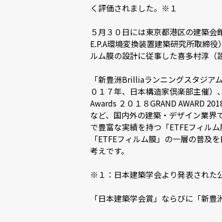
く評価されました。※１
５月３０日には東京都港区の建築会
E.P.A環境変換装置建築研究所取締
ルム膜の設計に従事した喜多村淳（設
「新豊洲Brilliaランニングスタ
０１７年、日本構造家倶楽部主催）、グッ
Awards ２０１８GRAND AWARD 
など、国内外の建築・デザイン業界
で豊富な実績を持つ「ETFEフィル
「ETFEフィルム膜」の一層の普及
考えです。
※１：日本建築学会より発表され
「日本建築学会賞」ならびに「新豊洲B