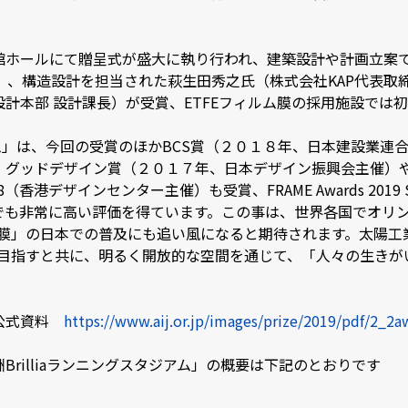
館ホールにて贈呈式が盛大に執り行われ、建築設計や計画立案
役）、構造設計を担当された萩生田秀之氏（株式会社KAP代表取
計本部 設計課長）が受賞、ETFEフィルム膜の採用施設では
ジアム」は、今回の受賞のほかBCS賞（２０１８年、日本建設業
ドデザイン賞（２０１７年、日本デザイン振興会主催）や海外ではDFA
2018（香港デザインセンター主催）も受賞、FRAME Awards 2019 
でも非常に高い評価を得ています。この事は、世界各国でオリ
ム膜」の日本での普及にも追い風になると期待されます。太陽
を目指すと共に、明るく開放的な空間を通じて、「人々の生き
た公式資料
https://www.aij.or.jp/images/prize/2019/pdf/2_2
rilliaランニングスタジアム」の概要は下記のとおりです