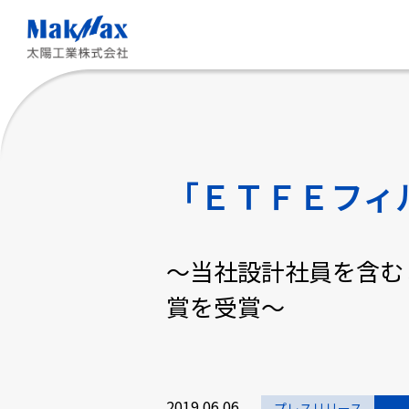
メ
イ
ン
コ
ン
テ
ン
ツ
に
ス
「ＥＴＦＥフィ
キ
ッ
プ
～当社設計社員を含む３
賞を受賞～
2019.06.06
プレスリリース