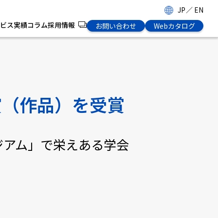
JP
／
EN
ビス
実績
コラム
採用情報
お問い合わせ
Webカタログ
賞（作品）を受賞
タジアム」で栄えある学会