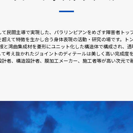
して民間主導で実現した、パラリンピアンをめざす障害者トッ
を超えて特徴を生かし合う身体表現の活動・研究の場です。ト
屋根と湾曲集成材を菱形にユニット化した構造体で構成され、
て考え抜かれたジョイントのディテールは美しく高い完成度を誇
設計者、構造設計者、膜加工メーカー、施工者等が高い次元で