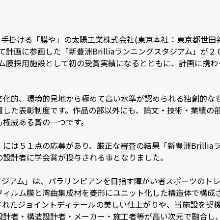
を手掛ける「膜や」の太陽工業株式会社(東京本社：東京都世田
て計画に参画した「新豊洲Brilliaランニングスタジアム」が
ルム膜採用施設として初の受賞実績になるとともに、計画に携
文化的、環境的見地から極めて高い水準が認められる独創的な
置した表彰制度です。作品の部以外にも、論文・技術・業績の
も権威ある賞の一つです。
には５１点の応募があり、厳正な審査の結果「新豊洲Brilli
の設計者に学会賞が授与される事となりました。
ングスタジアム」は、パラリンピアンを目指す障がい者スポーツの
フィルム膜と湾曲集成材を菱形にユニット化した構造体で構成
されたジョイントディテールの美しい仕上がりや、当施設を契
設計者・構造設計者・メーカー・施工者等が高い次元で融合し