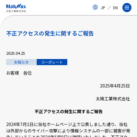
メ
JP
／
EN
イ
ン
コ
ン
テ
不正アクセスの発生に関するご報告
ン
ツ
に
2025.04.25
ス
企業情報
キ
お知らせ
コーポレート
ッ
プ
お客様 各位
事業紹介
2025年4
月
25
日
製品・サービス
太陽工業株式会社
不正アクセスの発生に関するご報告
実績
2024年7月
1
日に当社ホームページ上で公表しました通り、当社
は外部からのサイバー攻撃により情報システムの一部に被害が発
太陽工業コラム