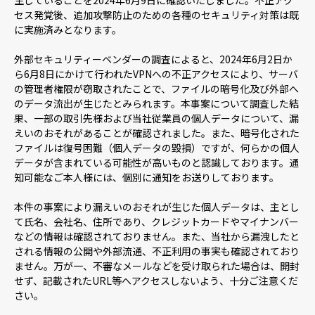
生していることを2024年6月9日に確認いたしました。不正アク
セス発覚後、追加攻撃防止のための各種のセキュリティ対策は既
に実施済みとなります。
採用情報
外部セキュリティーベンダーの調査によると、2024年6月2日か
ら6月8日にかけて行われたVPNへの不正アクセスにより、サーバ
ニュース
の管理者権限が窃取されたことで、ファイルの暗号化及び外部へ
のデータ流出が生じたとみられます。本事案について調査した結
果、一部の取引先様および当社従業員の個人データについて、漏
えいのおそれがあることが確認されました。また、暗号化された
お問い合わせ
ファイルは復号困難（個人データの毀損）ですが、何らかの個人
データが含まれている可能性が高いものと認識しております。通
知可能なご本人様には、個別に通知をお送りしております。
Webカタログ
本件の事案により漏えいのおそれが生じた個人データは、主とし
て氏名、会社名、住所であり、クレジットカードやマイナンバー
などの情報は確認されておりません。また、当社から漏洩したと
メニューを閉じる
される情報の公開や外部流通、不正利用の事実も確認されており
ません。万が一、不審なメールなどを受け取られた場合は、開封
せず、記載されたURL等へアクセスしないよう、十分ご注意くだ
さい。