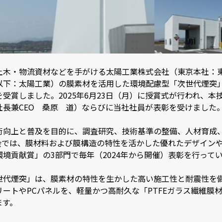
土木・物流資材などを手がける太陽工業株式会社（東京本社：
以下：太陽工業）の膜素材を活用した環境配慮型「次世代煙突」
受賞しました。2025年6月23日（月）に授賞式が行われ、
長兼CEO 桑原 道）ならびに当社社員が表彰を受けました
術向上と普及を目的に、調査研究、技術基準の整備、人材育成
会では、膜材料および膜構造の特性を活かした優れたデザイン
境貢献賞」の3部門で毎年（2024年から開催）表彰を行って
世代煙突」は、膜素材の特性を生かした高い施工性と耐震性を
ートやPCパネルを、軽量かつ高耐久な「PTFEガラス繊維膜
ます。