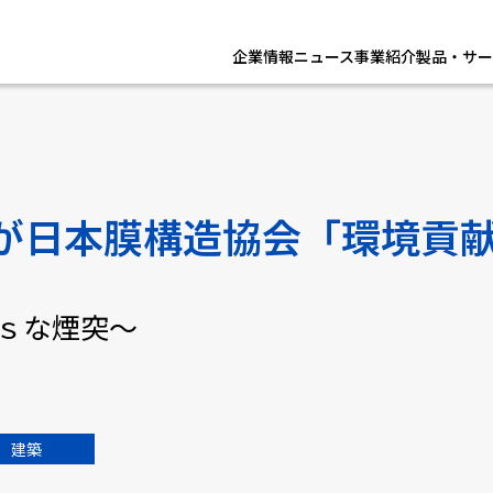
企業情報
ニュース
事業紹介
製品・サー
が日本膜構造協会「環境貢
Gｓな煙突～
建築