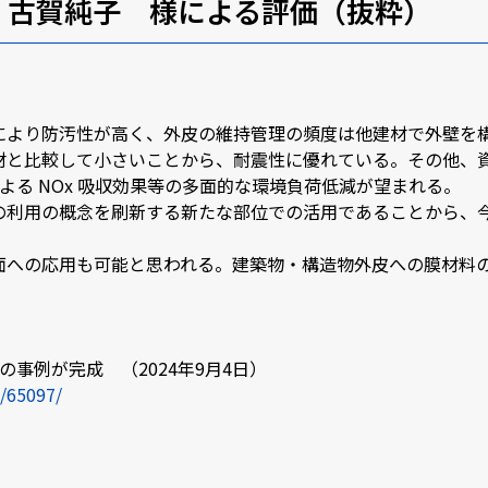
 古賀純子 様による評価（抜粋）
により防汚性が高く、外皮の維持管理の頻度は他建材で外壁を
材と比較して小さいことから、耐震性に優れている。その他、
よる NOx 吸収効果等の多面的な環境負荷低減が望まれる。
の利用の概念を刷新する新たな部位での活用であることから、
面への応用も可能と思われる。建築物・構造物外皮への膜材料
事例が完成 （2024年9月4日）
s/65097/