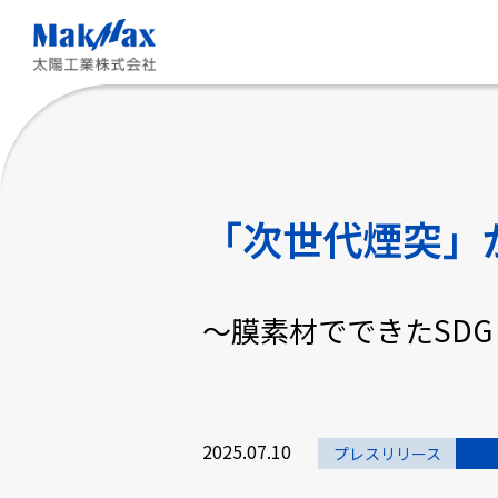
メ
イ
ン
コ
ン
テ
ン
ツ
に
ス
「次世代煙突」
キ
ッ
プ
～膜素材でできたSD
2025.07.10
プレスリリース