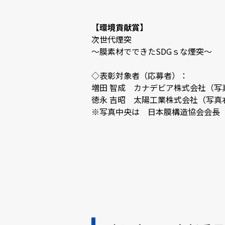
【環境貢献賞】
次世代煙突
～膜素材でできたSDGｓな煙突～
◇表彰対象者（応募者）：
増田 智成 カナデビア株式会社（写
徳永 吉昭 太陽工業株式会社（写真
※写真中央は 日本膜構造協会会長 