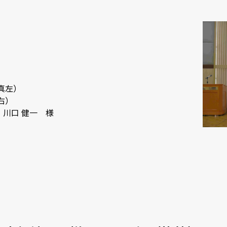
真左）
右）
川口 健一 様