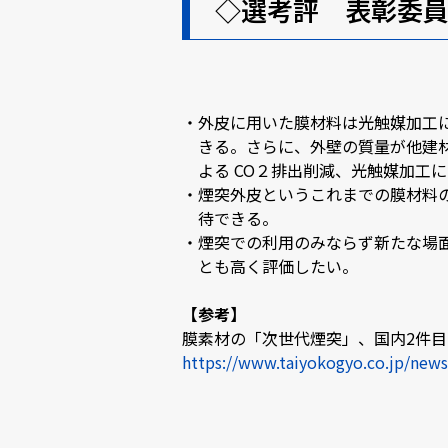
◇選考評 表彰委員
外皮に用いた膜材料は光触媒加工
きる。さらに、外壁の質量が他建
よる CO２排出削減、光触媒加工に
煙突外皮というこれまでの膜材料
待できる。
煙突での利用のみならず新たな場
とも高く評価したい。
【参考】
膜素材の「次世代煙突」、国内2件目の
https://www.taiyokogyo.co.jp/new