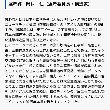
選考評 岡村 仁（選考委員長・構造家）
磯野義人氏は日本万国博覧会（大阪万博）EXPO‘70においては、
ニューマチック構造（空気膜構造）の「アメリカ政府館」の技術
主任、1980年には「東京ドーム」の工事部長として活躍され、
日本の膜構造の最先端の技術者として膜構造技術を牽引し、新し
い建築構造空間を作り上げてきた。
氏のユニークであることは、本業の膜構造の仕事が一段落した
後、空間構造をめぐる世界巡礼の旅に出たことである。まだイン
ターネットなどの情報網がないころ、世界に散らばる有名無名の
空間構造建築は限られた書籍や情報を通じてしか目に触れる機会
がなかったが、氏の活動により貴重な写真や情報が収集された。
そしてそれらをさまざまな建築構造の研究誌、雑誌、データベー
スなどに発表し、また提供・協力いただくことで、空間構造の啓
蒙活動に大きく寄与いただいたことは大変意義深いことである。
このように膜構造を黎明期から支え発展させ、空間構造の啓蒙活
動に尽力された氏の業績は、構造デザインの発展に長年貢献し顕
著な活動をされた個人を表彰する本会松井源吾賞にまさにふさわ
しく、よって2025年本賞を授与することとした。