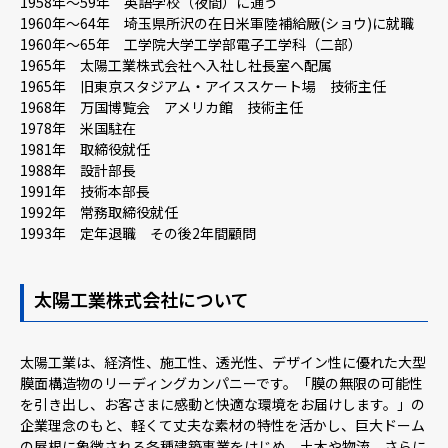
1958年～59年 英語学校（夜間）に通う
1960年～64年 埼玉県所沢の在日米軍陸補給厰(ショウ)に就職
1960年～65年 工学院大学工学部電子工学科（二部）
1965年 太陽工業株式会社へ入社し社長室へ配属
1965年 旧東京スタジアム・アイススケート場 技術主任
1968年 万国博覧会 アメリカ館 技術主任
1978年 米国駐在
1981年 取締役就任
1988年 設計部長
1991年 技術本部長
1992年 常務取締役就任
1993年 定年退職 その後2年間顧問
太陽工業株式会社について
太陽工業は、経済性、施工性、透光性、デザイン性に優れた大型
膜面構造物のリーディングカンパニーです。「膜の無限の可能性
を引き出し、お客さまに感動と快適な環境をお届けします。」の
企業理念のもと、軽くて丈夫な素材の特性を活かし、巨大ドーム
の屋根に象徴される各種建築事業をはじめ、土木や物流、さらに