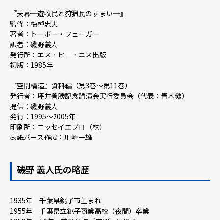
『天幕─遊牧民と狩猟民のすまい─』
監修：梅棹忠夫
著者：トーボー・フェーガー
訳者：磯野義人
発行所：エス・ピー・エス出版
初版：1985年
『空間構造』資料編（第3巻〜第11巻）
発行者：坪井善勝記念講演会実行委員会（代表：青木繁）
提供：磯野義人
発行：1995〜2005年
印刷所：ニッセイエブロ（株）
表紙パース作成：川崎一雄
磯野 義人氏の略歴
1935年 千葉県銚子市生まれ
1955年 千葉県立銚子商業高校（夜間）卒業