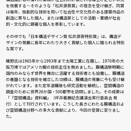
を改善する－そのような「松井源吾賞」の理念を受け継ぎ、同賞
は毎年、独創的な技術を用いて社会性や文化性のある建築作品の
創造に寄与した個人、または構造家としての活動・業績が社会
的・文化的に顕著な個人を表彰しています。
その中でも「日本構造デザイン賞 松井源吾特別賞」は、構造デ
ザインの発展に長年にわたり大きく貢献した個人に贈られる特別
な賞です。
磯野氏は1965年から1993年まで太陽工業に在籍し、1970年の大
阪万博ではアメリカ館の技術主任を務めました。膜構造黎明期に
国内のみならず世界を舞台に活躍する技術者とも協働し、膜構造
の基盤となる技術を確立した功績は、膜構造の発展に今も受け継
がれています。また定年退職後も研究活動を継続し、空間構造の
調査のために世界26か国・500都市を訪問しました。その成果は
「『空間構造』資料編」（坪井善勝記念講演会実行委員会 発
行）として刊行されています。こうした長きにわたる膜構造およ
び空間構造分野への多大な貢献により、今回の受賞に至りまし
た。