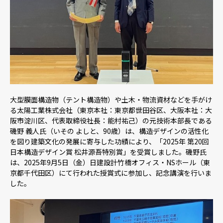
採用情報
ニュース
大型膜面構造物（テント構造物）や土木・物流資材などを手がけ
お問い合わせ
る太陽工業株式会社（東京本社：東京都世田谷区、大阪本社：大
阪市淀川区、代表取締役社長：能村祐己）の元技術本部長である
磯野 義人氏（いその よしと、90歳）は、構造デザインの活性化
Webカタログ
を図り建築文化の発展に寄与した功績により、「2025年 第20回
日本構造デザイン賞 松井源吾特別賞」を受賞しました。磯野氏
は、2025年9月5日（金）⽇建設計⽵橋オフィス・NSホール（東
メニューを閉じる
京都千代田区）にて行われた授賞式に参加し、記念講演を行いま
した。