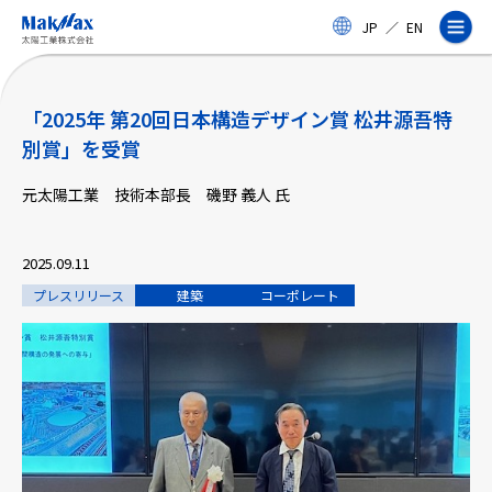
メ
JP
／
EN
イ
ン
コ
ン
テ
「2025年 第20回日本構造デザイン賞 松井源吾特
ン
別賞」を受賞
ツ
に
元太陽工業 技術本部長 磯野 義人 氏
ス
企業情報
キ
ッ
プ
2025.09.11
事業紹介
プレスリリース
建築
コーポレート
製品・サービス
実績
太陽工業コラム