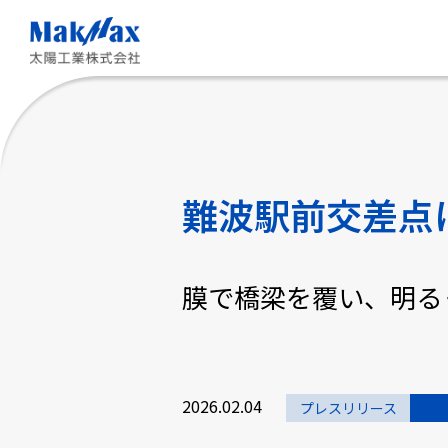
メ
イ
ン
コ
ン
テ
ン
ツ
に
ス
難波駅前交差点
キ
ッ
プ
膜で橋梁を覆い、明る
2026.02.04
プレスリリース