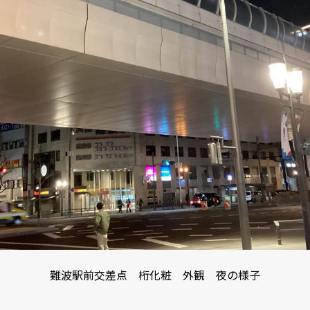
難波駅前交差点 桁化粧 外観 夜の様子