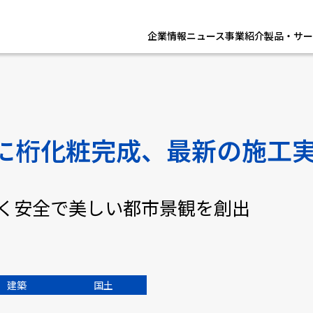
企業情報
ニュース
事業紹介
製品・サー
に桁化粧完成、最新の施工
く安全で美しい都市景観を創出
建築
国土