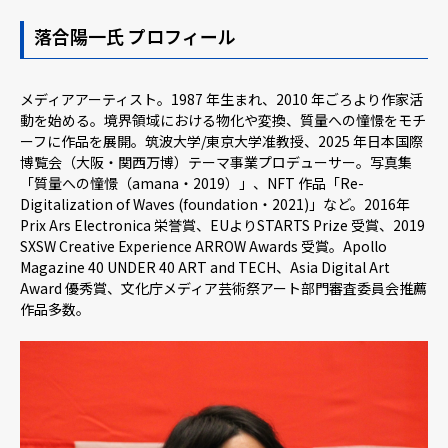
落合陽一氏 プロフィール
メディアアーティスト。1987 年生まれ、2010 年ごろより作家活
動を始める。境界領域における物化や変換、質量への憧憬をモチ
ーフに作品を展開。筑波大学/東京大学准教授、2025 年日本国際
博覧会（大阪・関西万博）テーマ事業プロデューサー。写真集
「質量への憧憬（amana・2019）」、NFT 作品「Re-
Digitalization of Waves (foundation・2021)」など。2016年
Prix Ars Electronica 栄誉賞、EUよりSTARTS Prize 受賞、2019
SXSW Creative Experience ARROW Awards 受賞。Apollo
Magazine 40 UNDER 40 ART and TECH、Asia Digital Art
Award 優秀賞、文化庁メディア芸術祭アート部門審査委員会推薦
作品多数。