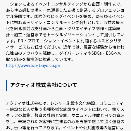
ーションによるイベントコンサルティングから企画・制作まで、
あらゆる感動の場を一気通貫した支援で創造するプロフェッショ
ナル集団です。国際的なビッグイベントを始め、あらゆるイベン
トに携わるデザイン・コンサルティング会社として、収益の最大
化を図る事前収支計画から企画・クリエイティブ制作・建築設
計・施工・運営までをトータルソリューションとして提供してい
ます。PR・プロモーション・イベントに付随するホスピタリテ
ィサービスもお任せください。近年では、豊富な経験から培われ
た独自のノウハウを駆使し、ダイバーシティやSDGs・ESGへの
取り組みを積極的に推進しています。
https://www.tsp-taiyo.co.jp/
アクティオ株式会社について
アクティオ株式会社は、レジャー施設や文化施設、コミュニティ
ー施設など人が集う多種多様な施設やイベントにおいて、働くス
タッフの募集、教育の計画と実施、マニュアル作成と日々の管理
をし、来場されたお客様に主催者の心を五感で感じて頂く運営の
お手伝い等を行っております。イベントや公共施設等の運営によ