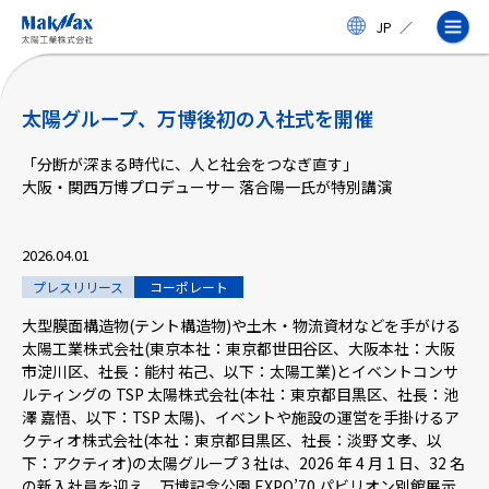
メ
JP
／
イ
ン
コ
ン
テ
太陽グループ、万博後初の入社式を開催
ン
ツ
「分断が深まる時代に、人と社会をつなぎ直す」
に
大阪・関西万博プロデューサー 落合陽一氏が特別講演
ス
企業情報
キ
ッ
2026.04.01
プ
事業紹介
プレスリリース
コーポレート
大型膜面構造物(テント構造物)や土木・物流資材などを手がける
製品・サービス
太陽工業株式会社(東京本社：東京都世田谷区、大阪本社：大阪
市淀川区、社長：能村 祐己、以下：太陽工業)とイベントコンサ
ルティングの TSP 太陽株式会社(本社：東京都目黒区、社長：池
実績
澤 嘉悟、以下：TSP 太陽)、イベントや施設の運営を手掛けるア
クティオ株式会社(本社：東京都目黒区、社長：淡野 文孝、以
下：アクティオ)の太陽グループ 3 社は、2026 年 4 月 1 日、32 名
太陽工業コラム
の新入社員を迎え、万博記念公園 EXPO’70 パビリオン別館展示