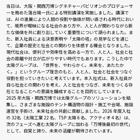
当日は、大阪・関西万博シグネチャーパビリオンのプロデューサ
ーを務めた落合陽一氏による特別講演を実施しました。講演で
は、AI の進展により人間の役割や価値が問い直される時代におい
て、境界が曖昧になる社会のあり方や、人と人が関わりながら新
たな価値を共に創り出していく重要性について語られました。ま
た、新入社員による決意表明や「太陽の塔」の見学などを通じ
て、企業の歴史と社会との関わりを体感する機会となりました。
現代社会は、便利さや効率性を高める一方で、人と人、社会と社
会の距離や対立が広がりやすい時代でもあります。こうした中で
太陽グループは、「世界を、やわらかく。未来を、あたたか
く。」というグループ理念のもと、人と人、社会と社会をつなぐ
役割を担っていきたいと考えています。本入社式は、新入社員が
自ら社会との関わりを考え、人と社会をつなぎ、未来をつくる存
在となることへの意識を醸成することを目的としています。
2025 年大阪・関西万博では太陽グループのソリューションを結
集し、さまざまな施設のテント構造物の設計・施工や会場、施設
運営を手掛け、未来社会の共創に貢献しました。2026 年度入社
の 32名（太陽工業 22 名、TSP 太陽 6 名、アクティオ 4 名）は、
次のフェーズへ進む太陽グループに加わる「万博後最初の世代」
として、自覚と誇り、未来の活躍が期待されています。