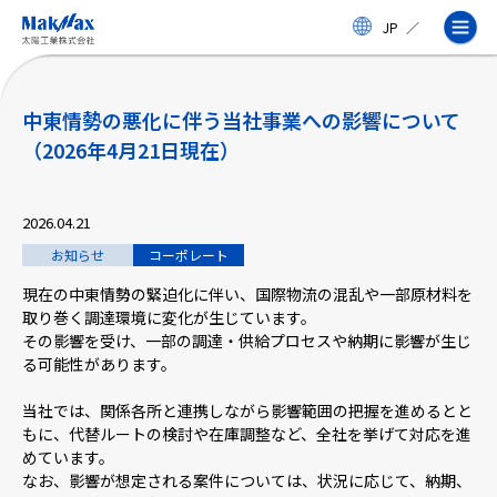
メ
JP
／
イ
ン
コ
ン
テ
中東情勢の悪化に伴う当社事業への影響について
ン
（2026年4月21日現在）
ツ
に
ス
企業情報
キ
2026.04.21
ッ
お知らせ
コーポレート
プ
事業紹介
現在の中東情勢の緊迫化に伴い、国際物流の混乱や一部原材料を
取り巻く調達環境に変化が生じています。
その影響を受け、一部の調達・供給プロセスや納期に影響が生じ
製品・サービス
る可能性があります。
当社では、関係各所と連携しながら影響範囲の把握を進めるとと
実績
もに、代替ルートの検討や在庫調整など、全社を挙げて対応を進
めています。
なお、影響が想定される案件については、状況に応じて、納期、
太陽工業コラム