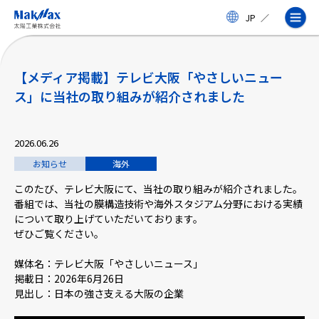
メ
JP
／
イ
ン
コ
ン
テ
【メディア掲載】テレビ大阪「やさしいニュー
ン
ス」に当社の取り組みが紹介されました
ツ
に
ス
企業情報
キ
2026.06.26
ッ
お知らせ
海外
プ
事業紹介
このたび、テレビ大阪にて、当社の取り組みが紹介されました。
番組では、当社の膜構造技術や海外スタジアム分野における実績
について取り上げていただいております。
製品・サービス
ぜひご覧ください。
媒体名：テレビ大阪「やさしいニュース」
実績
掲載日：2026年6月26日
見出し：日本の強さ支える大阪の企業
太陽工業コラム