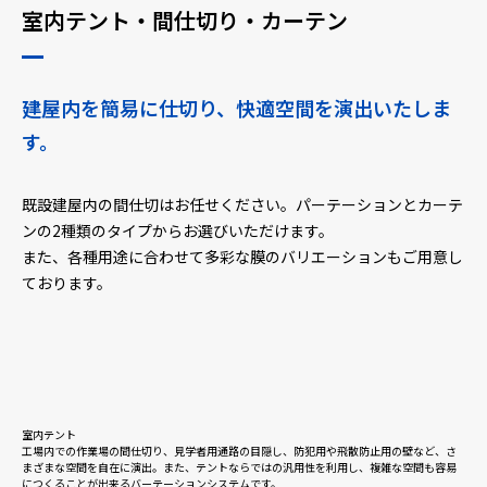
室内テント・間仕切り・カーテン
採用情報
建屋内を簡易に仕切り、快適空間を演出いたしま
ニュース
す。
既設建屋内の間仕切はお任せください。パーテーションとカーテ
お問い合わせ
ンの2種類のタイプからお選びいただけます。
また、各種用途に合わせて多彩な膜のバリエーションもご用意し
ております。
Webカタログ
メニューを閉じる
室内テント
工場内での作業場の間仕切り、見学者用通路の目隠し、防犯用や飛散防止用の壁など、さ
まざまな空間を自在に演出。また、テントならではの汎用性を利用し、複雑な空間も容易
につくることが出来るバーテーションシステムです。