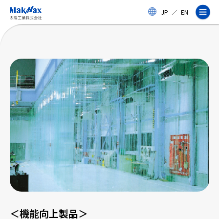
メ
JP
／
EN
イ
ン
コ
ン
テ
ン
ツ
に
ス
企業情報
キ
ッ
プ
事業紹介
製品・サービス
実績
＜機能向上製品＞
太陽工業コラム