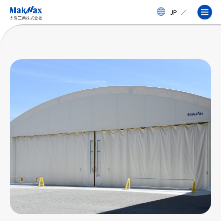
メ
JP
／
イ
ン
コ
ン
テ
ン
ツ
に
ス
企業情報
キ
ッ
プ
事業紹介
製品・サービス
実績
太陽工業コラム