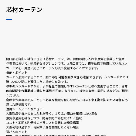
芯材カーテン
採用情報
ニュース
開口部を自由に確保できる「芯材カーテン」は、荷物の出し入れや換気を意識した倉庫・
お問い合わせ
作業場において、効果的なオプションです。太陽工業では、標準仕様で採用しているハン
ガードアを、用途に応じてカーテン形式へ変更することができます。
機能・ポイント
カーテン形式にすることで、開口部を
可能な限り大きく確保
できます。ハンガードアでは
難しい広い間口を確保したい場合に有効です。
Webカタログ
標準のハンガードアから、より軽量で開閉しやすいカーテン仕様へ変更することで、
日常
的な開閉や作業動線に適した運用
が可能になります。補強の有無・開閉方式などはご相談
ください。
倉庫や作業場の出入口として必要な機能を保ちながら、
コストや工期を抑えたい場合
にも
メニューを閉じる
適した選択肢です。
適用シーン／こんなときに
大型製品や機材の出し入れが多く、より広い開口を確保したい場合
換気や通風を確保しつつ、簡易な開口部を設けたい施設
コスト・工期と利便性のバランスを重視した施設構築
大型荷物は通すが、毎回重い扉を開閉したくない場合
選び方のヒント