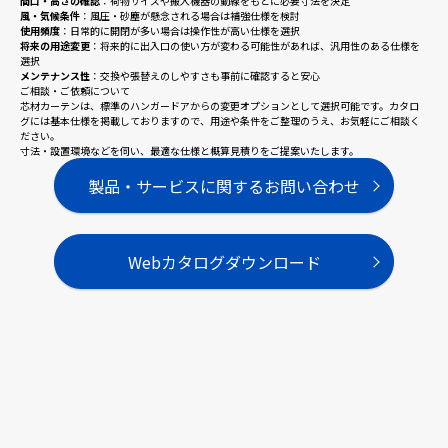
間口・高さの確認
：荷物サイズや搬入機器の動線をもとに必要寸法を決定
風・気候条件
：風圧・砂塵が懸念される場合は補強仕様を検討
使用頻度
：日常的に開閉が多い場合は操作性が高い仕様を選択
将来の用途変更
：将来的に出入口の使い方が変わる可能性があれば、汎用性のある仕様を
選択
メンテナンス性
：交換や張替えのしやすさも事前に確認すると安心
ご相談・ご依頼について
芯材カーテンは、標準のハンガードアからの変更オプションとして選択可能です。カタロ
グには基本仕様を掲載しておりますので、用途や条件をご整理のうえ、お気軽にご相談く
ださい。
寸法・設置環境などを伺い、最適な仕様と概算見積りをご提案いたします。
製品・サービスに関するお問い合わせ
Webカタログダウンロード