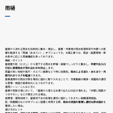
雨樋
採用情報
ニュース
屋根から流れる雨水を効率的に集水・排出し、倉庫・作業場の雨水処理負荷や外壁への影
お問い合わせ
響を軽減する「雨樋（あまどい）」オプションです。太陽工業では、用途・設置環境・排
水条件に応じた雨樋構成を承っております。
機能・ポイント
屋根面や庇（ひさし）から落下する雨水を軒樋・縦樋でしっかりと集水し、
外壁や出入口
付近に直接雨水が流れ込むのを防止
します。
Webカタログ
雨量の多い地域や長尺・大スパン倉庫などで特に効果的。
雨水による浸入・水たまり・外
壁汚れのリスクを軽減
できます。
倉庫運用中の雨水対策を事前に設計に取り入れることで、作業動線の確保・保護物の適切
な管理・施設の長寿命化にもつながります。
メニューを閉じる
適用シーン／こんなときに
倉庫や荷捌き場において、「屋根から落ちる水滴で出入口付近が濡れる」「外壁に雨筋が
つきやすい」などが懸念される場合。
高積雪・豪雨地域で、屋根流下水の処理を適切に設計しておきたい長期運用施設。
庇／側面開口などのオプション設置と併用する際、
雨水の流路を整理し適切な排水設計
を
確保したい場合。
選び方のヒント