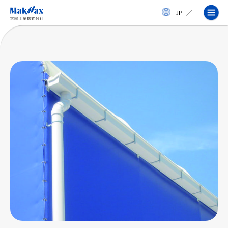
メ
JP
／
イ
ン
コ
ン
テ
ン
ツ
に
ス
企業情報
キ
ッ
プ
事業紹介
製品・サービス
実績
太陽工業コラム