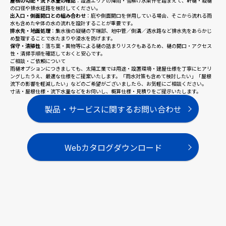
屋根の勾配・流下水量の確認
：設置エリアの降雨・雪解け水条件を踏まえて、軒樋・縦樋
の口径や排水経路を検討してください。
出入口・側面開口との組み合わせ
：庇や側面開口を併用している場合、そこから流れる雨
水も含めた全体の水の流れを設計することが重要です。
排水先・地面処理
：集水後の縦樋の下端部、地中管／側溝／透水路など排水先をあらかじ
め整理することで水たまりや浸水を防げます。
保守・清掃性
：落ち葉・異物等による樋の詰まりリスクもあるため、樋の開口・アクセス
性・清掃手順を確認しておくと安心です。
ご相談・ご依頼について
雨樋オプションにつきましても、太陽工業では用途・設置環境・建屋仕様を丁寧にヒアリ
ングしたうえ、最適な仕様をご提案いたします。「雨水対策も含めて検討したい」「屋根
流下の影響を軽減したい」などのご希望がございましたら、お気軽にご相談ください。
寸法・屋根仕様・流下水量などをお伺いし、概算仕様・見積りをご提示いたします。
製品・サービスに関するお問い合わせ
Webカタログダウンロード