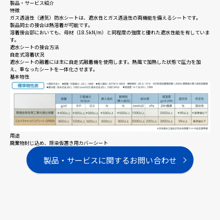
製品・サービス紹介
特徴
ガス透過性（通気）防水シートは、遮水性とガス透過性の両機能を備えるシートです。
製品同士の接合は熱溶着が可能です。
溶着接合部においても、母材（18.5kN/m）と同程度の強度と優れた遮水性能を有していま
す。
遮水シートの接合方法
自走式溶着状況
遮水シートの融着には主に自走式融着機を使用します。熱風で加熱した状態で圧力を加
え、重なったシートを一体化させます。
基本物性
用途
廃棄物封じ込め、除染仮置き用カバーシート
製品・サービスに関するお問い合わせ