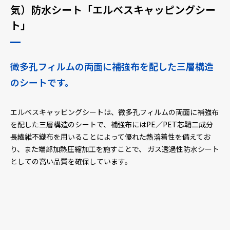
気）防水シート「エルベスキャッピングシー
ト」
採用情報
ニュース
微多孔フィルムの両面に補強布を配した三層構造
のシートです。
お問い合わせ
エルベスキャッピングシートは、微多孔フィルムの両面に補強布
を配した三層構造のシートで、補強布にはPE／PET芯鞘二成分
長繊維不織布を用いることによって優れた熱溶着性を備えてお
Webカタログ
り、また端部加熱圧縮加工を施すことで、 ガス透過性防水シート
としての高い品質を確保しています。
メニューを閉じる