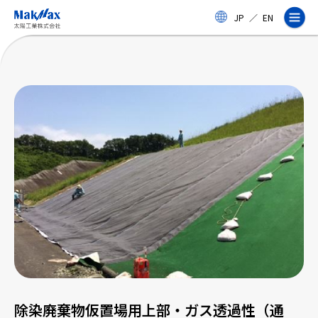
メ
JP
／
EN
イ
ン
コ
ン
テ
ン
ツ
に
ス
企業情報
キ
ッ
プ
事業紹介
製品・サービス
実績
除染廃棄物仮置場用上部・ガス透過性（通
太陽工業コラム