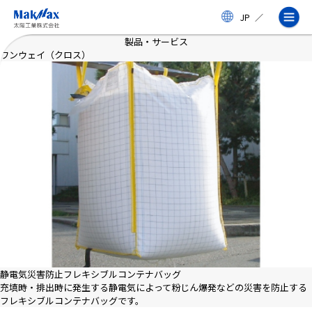
メ
JP
／
イ
ン
製品・サービス
コ
ワンウェイ（クロス）
ン
テ
ン
ツ
に
ス
企業情報
キ
ッ
プ
事業紹介
製品・サービス
実績
静電気災害防止フレキシブルコンテナバッグ
充填時・排出時に発生する静電気によって粉じん爆発などの災害を防止する
フレキシブルコンテナバッグです。
太陽工業コラム