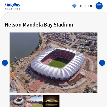
メ
JP
／
EN
イ
ン
コ
ン
Nelson Mandela Bay Stadium
テ
ン
ツ
に
ス
企業情報
キ
ッ
プ
事業紹介
製品・サービス
実績
太陽工業コラム