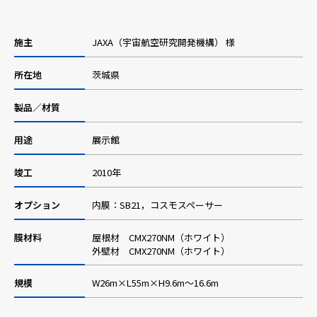
採用情報
施主
JAXA（宇宙航空研究開発機構） 様
所在地
茨城県
ニュース
製品／材質
用途
展示館
お問い合わせ
竣工
2010年
Webカタログ
オプション
内膜：SB21，コスモスペーサー
膜材料
屋根材 CMX270NM（ホワイト）
メニューを閉じる
外壁材 CMX270NM（ホワイト）
規模
W26m×L55m×H9.6m～16.6m