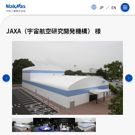
メ
JP
／
EN
イ
ン
コ
ン
JAXA（宇宙航空研究開発機構） 様
テ
ン
ツ
に
ス
企業情報
キ
ッ
プ
事業紹介
製品・サービス
実績
太陽工業コラム