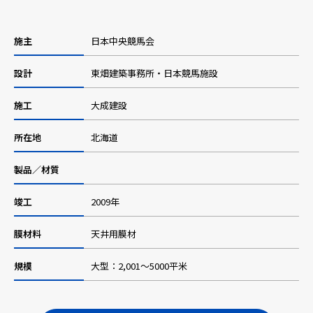
採用情報
施主
日本中央競馬会
設計
東畑建築事務所・日本競馬施設
ニュース
施工
大成建設
所在地
北海道
お問い合わせ
製品／材質
Webカタログ
竣工
2009年
膜材料
天井用膜材
メニューを閉じる
規模
大型：2,001〜5000平米