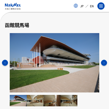
メ
JP
／
EN
イ
ン
コ
ン
函館競馬場
テ
ン
ツ
に
ス
企業情報
キ
ッ
プ
事業紹介
製品・サービス
実績
太陽工業コラム