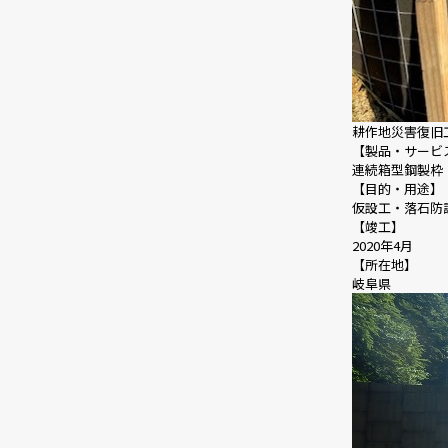
耕作地災害復旧工事
【製品・サービ
連続箱型鋼製枠
【目的・用途】
仮設工・落石防
【竣工】
2020年4月
【所在地】
岐阜県