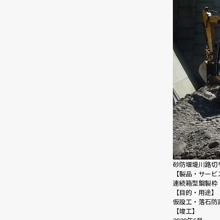
砂防堰堤川路切り替
【製品・サービ
連続箱型鋼製枠
【目的・用途】
仮設工・落石防
【竣工】