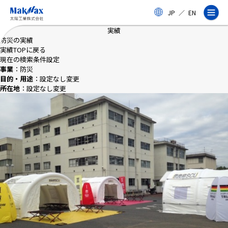
メ
JP
／
EN
イ
ン
実績
コ
防災の実績
ン
実績TOPに戻る
テ
現在の検索条件設定
ン
事業
：防災
ツ
目的・用途
：設定なし
変更
に
所在地
：設定なし
変更
ス
企業情報
キ
ッ
プ
事業紹介
製品・サービス
実績
太陽工業コラム