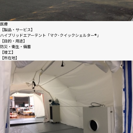
採用情報
医療
【製品・サービス】
ニュース
ハイブリッドエアーテント「マク･クイックシェルター®｣
【目的・用途】
防災・衛生・備蓄
【竣工】
【所在地】
お問い合わせ
Webカタログ
メニューを閉じる