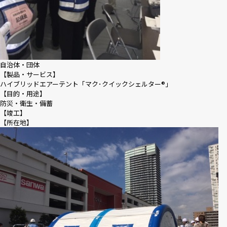
自治体・団体
【製品・サービス】
ハイブリッドエアーテント「マク･クイックシェルター®｣
【目的・用途】
防災・衛生・備蓄
【竣工】
【所在地】