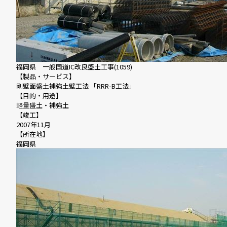
福岡県 一般国道IC改良盛土工事(1059)
【製品・サービス】
剛壁面盛土補強土壁工法 「RRR-B工法」
【目的・用途】
軽量盛土・補強土
【竣工】
2007年11月
【所在地】
福岡県