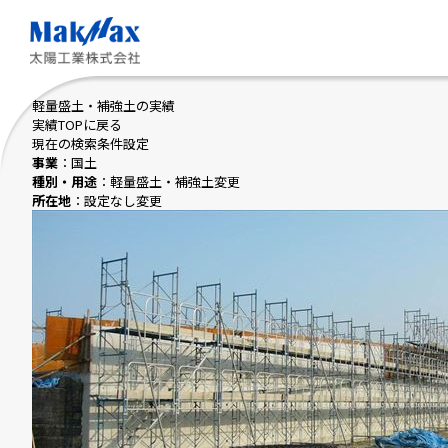
メ
イ
ン
コ
ン
テ
軽量盛土・補強土の実績
ン
実績TOPに戻る
ツ
現在の検索条件設定
に
事業
：国土
ス
種別・用途
：軽量盛土・補強土
変更
キ
所在地
：設定なし
変更
ッ
プ