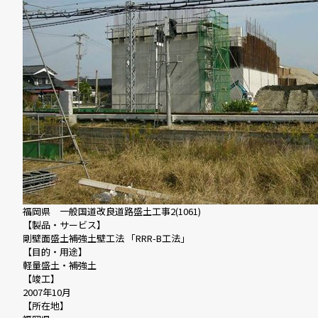
福岡県 一般国道改良道路盛土工事2(1061)
【製品・サービス】
剛壁面盛土補強土壁工法 「RRR-B工法」
【目的・用途】
軽量盛土・補強土
【竣工】
2007年10月
【所在地】