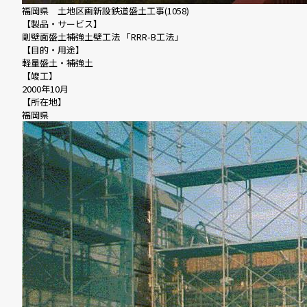
福岡県 土地区画新設鉄道盛土工事(1058)
【製品・サービス】
剛壁面盛土補強土壁工法 「RRR-B工法」
【目的・用途】
軽量盛土・補強土
【竣工】
2000年10月
【所在地】
福岡県