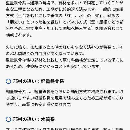
重量鉄骨系は建築の現場で、資材をボルトで固定していくことが
主な工程となるため、工期が比較的短く済みます。一般的に軸組
方式（土台をもとにして垂直の「柱」、水平の「梁」、斜めの
「筋交い」といった軸を組む）とパネル方式（壁・屋根などの部
分を予め工場で生産・加工して現場へ搬入する）を組み合わせて
構成されます。
火災に強く、また組み立て時の狂いも少なく済むのが特長で、そ
のぶん間取りの自由度が高くなっています。
重量鉄骨は他の部材と比較して原材料価格が安定している傾向に
あるため、建築時にかかるコストも安定しています。
部材の違い：軽量鉄骨系
軽量鉄骨系は、軽量鉄骨をもちいた軸組方式で構成されます。取
り扱いしやすい軽量鉄骨を現場で組み立てるため工期が短くなり
やすく、品質にも安定感があります。
部材の違い：木質系
プレハブ建築では木質の部材を使う場合もあります。搬入した部