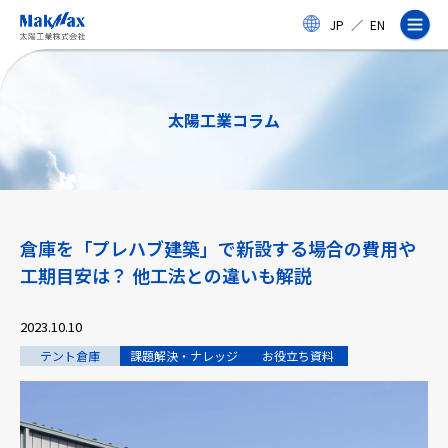
メ
JP
／
EN
イ
ン
コ
ン
テ
太陽工業コラム
ン
ツ
に
ス
企業情報
キ
ッ
プ
倉庫を「プレハブ建築」で新設する場合の費用や
事業紹介
工期目安は？ 他工法との違いも解説
製品・サービス
2023.10.10
テント倉庫
課題解決・ナレッジ
お役立ち資料
実績
太陽工業コラム