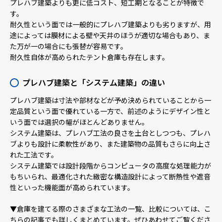
プレハブ建築よりも更に低コスト、短工期となることが特徴で
す。
耐久性という面では一般的にプレハブ建築よりも劣りますが、用
途によっては膜材による壁や天井のほうが適切な場合もあり、ま
た万が一の場合にも張替が容易です。
耐久性自体が高められたテント倉庫も存在します。
プレハブ建築と「システム建築」の違い
プレハブ建築は寸法や部材などが予め決められていることから一
定品質という面で優れている一方で、前述のようにデザイン性と
いう面では選択の幅がほとんどありません。
システム建築は、プレハブ工法の良さを土台としつつも、プレハ
ブよりも設計に柔軟性があり、また建築物の品質もさらに向上さ
れた工法です。
システム建築では設計段階からコンピュータの高度な処理能力が
もちいられ、最適化された緻密な構造設計によって断熱性や遮音
性といった機能面が高められています。
▼倉庫を建てる際のさまざまな工法の一覧、比較については、こ
ちらの記事でも詳しくまとめています。ぜひあわせてご覧くださ