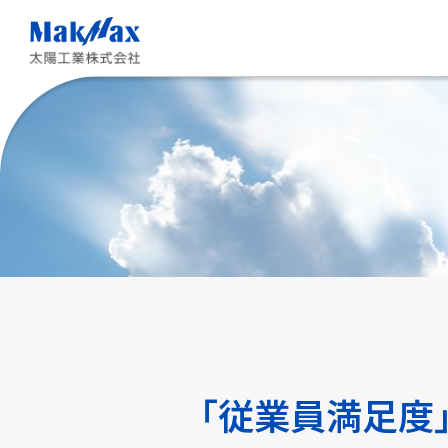
メ
イ
ン
コ
ン
テ
ン
ツ
に
ス
キ
ッ
プ
「従業員満足度