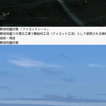
軟弱地盤対策 「ファゴットシート」
軟弱地盤での埋立工事で敷設材工法（ファゴット工法）として使用される強
目的・用途
軟弱地盤対策