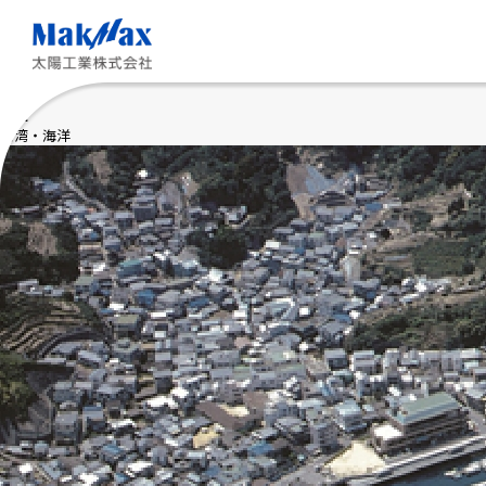
メ
イ
ン
コ
ン
テ
国土
ン
港湾・海洋
ツ
に
ス
キ
ッ
プ