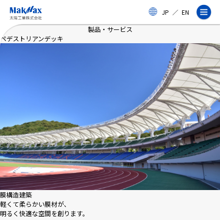
メ
JP
／
EN
イ
ン
製品・サービス
コ
ペデストリアンデッキ
ン
テ
ン
ツ
に
ス
企業情報
キ
ッ
プ
事業紹介
製品・サービス
実績
膜構造建築
軽くて柔らかい膜材が、
明るく快適な空間を創ります。
太陽工業コラム