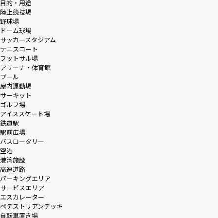
目的・用途
陸上競技場
野球場
採用情報
ドーム球場
サッカースタジアム
テニスコート
ニュース
フットサル場
アリーナ・体育館
プール
屋内運動場
サーキット
お問い合わせ
ゴルフ場
アイススケート場
鉄道駅
駅前広場
Webカタログ
バスロータリー
空港
港湾施設
メニューを閉じる
高速道路
パーキングエリア
サービスエリア
エスカレーター
ペデストリアンデッキ
自転車置き場