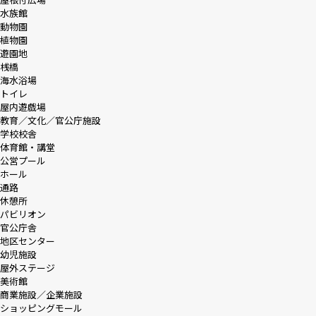
水族館
動物園
植物園
遊園地
桟橋
海水浴場
トイレ
屋内遊戯場
教育／文化／官公庁施設
学校校舎
体育館・講堂
公営プール
ホール
通路
休憩所
パビリオン
官公庁舎
地区センター
幼児施設
屋外ステージ
美術館
商業施設／企業施設
ショッピングモール