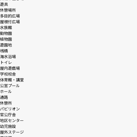
遊具
休憩場所
多目的広場
屋根付広場
水族館
動物園
植物園
遊園地
桟橋
海水浴場
トイレ
屋内遊戯場
学校校舎
体育館・講堂
公営プール
ホール
通路
休憩所
パビリオン
官公庁舎
地区センター
幼児施設
屋外ステージ