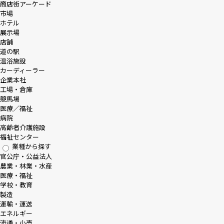
商店街アーケード
市場
ホテル
展示場
店舗
道の駅
温浴施設
カーディーラー
企業本社
工場・倉庫
競馬場
医療／福祉
病院
高齢者介護施設
福祉センター
業種から探す
官公庁・公益法人
農業・林業・水産
医療・福祉
学校・教育
製造
運輸・運送
エネルギー
流通・小売