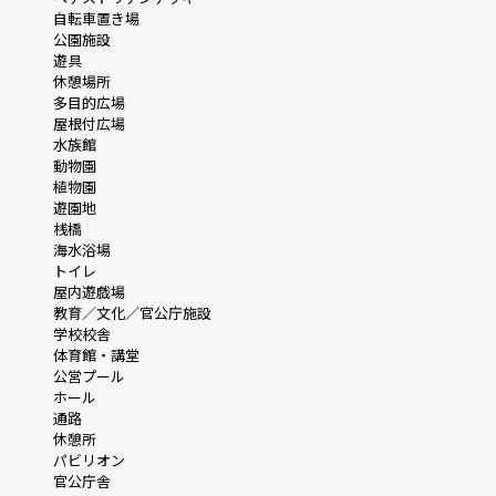
自転車置き場
公園施設
遊具
休憩場所
多目的広場
屋根付広場
水族館
動物園
植物園
遊園地
桟橋
海水浴場
トイレ
屋内遊戯場
教育／文化／官公庁施設
学校校舎
体育館・講堂
公営プール
ホール
通路
休憩所
パビリオン
官公庁舎