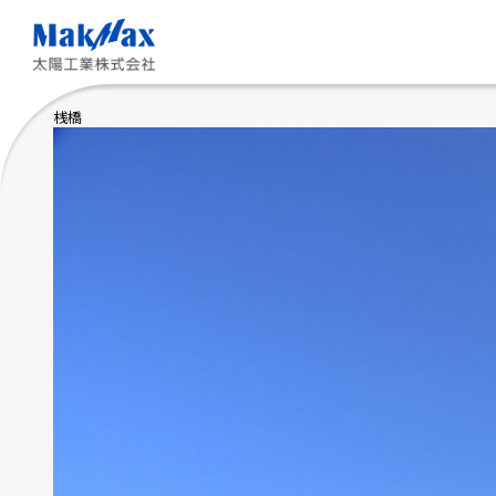
メ
イ
ン
コ
ン
テ
桟橋
ン
ツ
に
ス
キ
ッ
プ