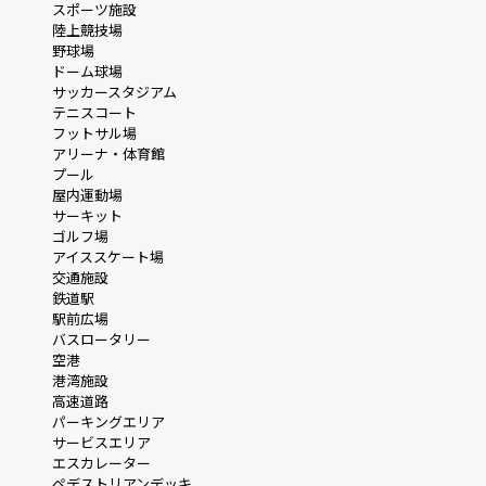
スポーツ施設
陸上競技場
野球場
ドーム球場
サッカースタジアム
テニスコート
フットサル場
アリーナ・体育館
プール
屋内運動場
サーキット
ゴルフ場
アイススケート場
交通施設
鉄道駅
駅前広場
バスロータリー
空港
港湾施設
高速道路
パーキングエリア
サービスエリア
エスカレーター
ペデストリアンデッキ