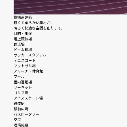
膜構造建築
軽くて柔らかい膜材が、
明るく快適な空間を創ります。
目的・用途
陸上競技場
野球場
ドーム球場
サッカースタジアム
テニスコート
フットサル場
アリーナ・体育館
プール
屋内運動場
サーキット
ゴルフ場
アイススケート場
鉄道駅
駅前広場
バスロータリー
空港
港湾施設