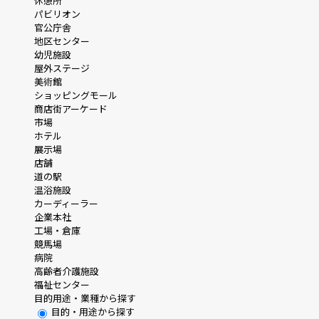
休憩所
パビリオン
官公庁舎
地区センター
幼児施設
屋外ステージ
美術館
ショッピングモール
商店街アーケード
市場
ホテル
展示場
店舗
道の駅
温浴施設
カーディーラー
企業本社
工場・倉庫
競馬場
病院
高齢者介護施設
福祉センター
目的用途・業種から探す
目的・用途から探す