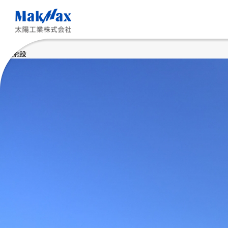
メ
イ
ン
コ
ン
テ
港湾施設
ン
ツ
に
ス
キ
ッ
プ