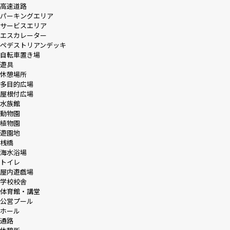
高速道路
パーキングエリア
サービスエリア
エスカレーター
ペデストリアンデッキ
自転車置き場
遊具
休憩場所
多目的広場
屋根付広場
水族館
動物園
植物園
遊園地
桟橋
海水浴場
トイレ
屋内遊戯場
学校校舎
体育館・講堂
公営プール
ホール
通路