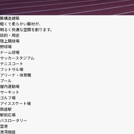
膜構造建築
軽くて柔らかい膜材が、
明るく快適な空間を創ります。
目的・用途
陸上競技場
野球場
ドーム球場
サッカースタジアム
テニスコート
フットサル場
アリーナ・体育館
プール
屋内運動場
サーキット
ゴルフ場
アイススケート場
鉄道駅
駅前広場
バスロータリー
空港
港湾施設