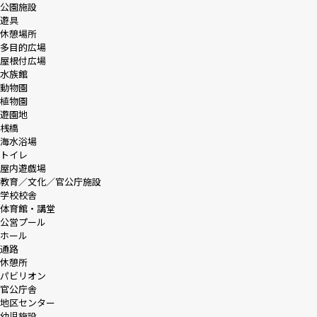
公園施設
遊具
休憩場所
多目的広場
屋根付広場
水族館
動物園
植物園
遊園地
桟橋
海水浴場
トイレ
屋内遊戯場
教育／文化／官公庁施設
学校校舎
体育館・講堂
公営プール
ホール
通路
休憩所
パビリオン
官公庁舎
地区センター
幼児施設