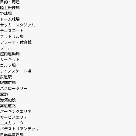
目的・用途
陸上競技場
野球場
採用情報
ドーム球場
サッカースタジアム
テニスコート
ニュース
フットサル場
アリーナ・体育館
プール
屋内運動場
サーキット
お問い合わせ
ゴルフ場
アイススケート場
鉄道駅
駅前広場
Webカタログ
バスロータリー
空港
港湾施設
メニューを閉じる
高速道路
パーキングエリア
サービスエリア
エスカレーター
ペデストリアンデッキ
自転車置き場