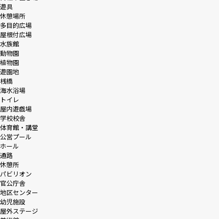
遊具
休憩場所
多目的広場
屋根付広場
水族館
動物園
植物園
遊園地
桟橋
海水浴場
トイレ
屋内遊戯場
学校校舎
体育館・講堂
公営プール
ホール
通路
休憩所
パビリオン
官公庁舎
地区センター
幼児施設
屋外ステージ