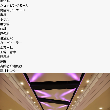
美術館
ショッピングモール
商店街アーケード
市場
ホテル
展示場
店舗
道の駅
温浴施設
カーディーラー
企業本社
工場・倉庫
競馬場
病院
高齢者介護施設
福祉センター