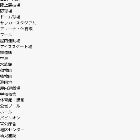
陸上競技場
野球場
ドーム球場
サッカースタジアム
アリーナ・体育館
プール
屋内運動場
アイススケート場
鉄道駅
空港
水族館
動物園
植物園
遊園地
屋内遊戯場
学校校舎
体育館・講堂
公営プール
ホール
パビリオン
官公庁舎
地区センター
幼児施設