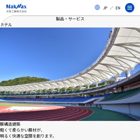
メ
JP
／
EN
イ
ン
製品・サービス
コ
ホテル
ン
テ
ン
ツ
に
ス
企業情報
キ
ッ
プ
事業紹介
製品・サービス
実績
膜構造建築
軽くて柔らかい膜材が、
明るく快適な空間を創ります。
太陽工業コラム