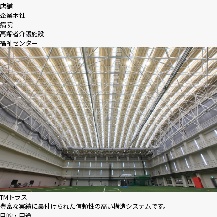
店舗
企業本社
病院
高齢者介護施設
福祉センター
TMトラス
豊富な実績に裏付けられた信頼性の高い構造システムです。
目的・用途