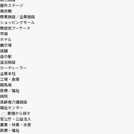
屋外ステージ
美術館
商業施設／企業施設
ショッピングモール
商店街アーケード
市場
ホテル
展示場
店舗
道の駅
温浴施設
カーディーラー
企業本社
工場・倉庫
競馬場
医療／福祉
病院
高齢者介護施設
福祉センター
業種から探す
官公庁・公益法人
農業・林業・水産
医療・福祉