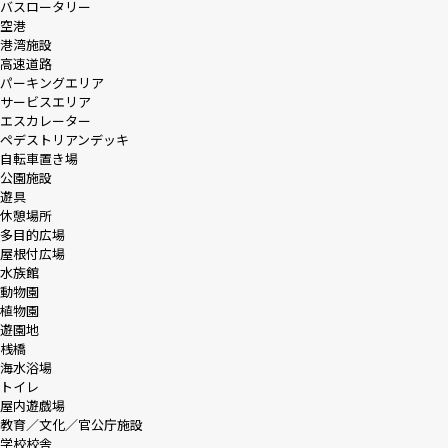
バスロータリー
空港
港湾施設
高速道路
パーキングエリア
サービスエリア
エスカレーター
ペデストリアンデッキ
自転車置き場
公園施設
遊具
休憩場所
多目的広場
屋根付広場
水族館
動物園
植物園
遊園地
桟橋
海水浴場
トイレ
屋内遊戯場
教育／文化／官公庁施設
学校校舎