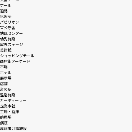
ホール
通路
休憩所
パビリオン
官公庁舎
地区センター
幼児施設
屋外ステージ
美術館
ショッピングモール
商店街アーケード
市場
ホテル
展示場
店舗
道の駅
温浴施設
カーディーラー
企業本社
工場・倉庫
競馬場
病院
高齢者介護施設