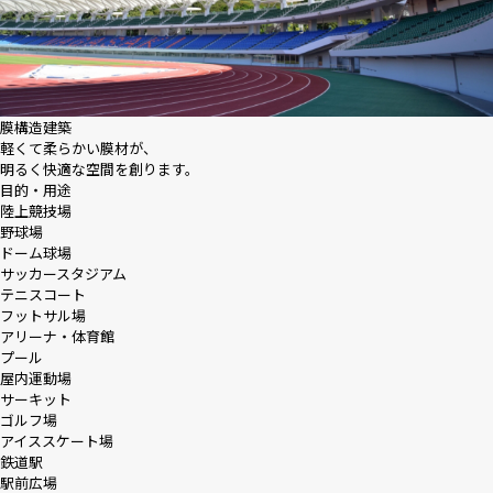
膜構造建築
軽くて柔らかい膜材が、
明るく快適な空間を創ります。
目的・用途
陸上競技場
野球場
ドーム球場
サッカースタジアム
テニスコート
フットサル場
アリーナ・体育館
プール
屋内運動場
サーキット
ゴルフ場
アイススケート場
鉄道駅
駅前広場