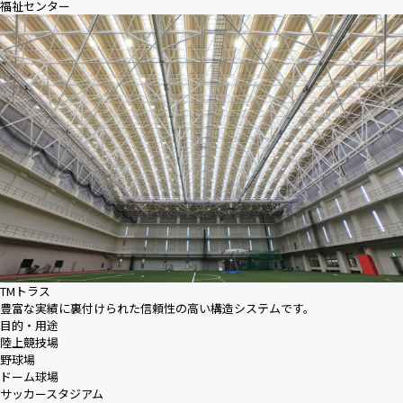
福祉センター
TMトラス
豊富な実績に裏付けられた信頼性の高い構造システムです。
目的・用途
陸上競技場
野球場
ドーム球場
サッカースタジアム