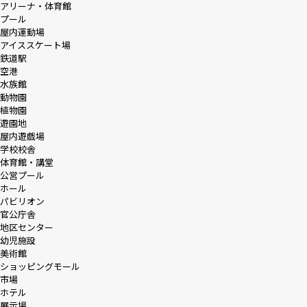
アリーナ・体育館
プール
屋内運動場
アイススケート場
鉄道駅
空港
水族館
動物園
植物園
遊園地
屋内遊戯場
学校校舎
体育館・講堂
公営プール
ホール
パビリオン
官公庁舎
地区センター
幼児施設
美術館
ショッピングモール
市場
ホテル
展示場