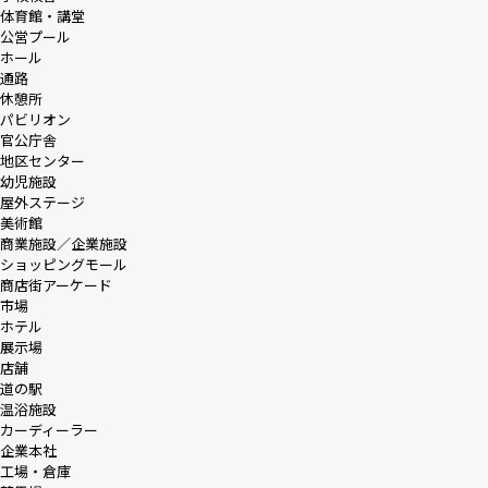
体育館・講堂
公営プール
ホール
通路
休憩所
パビリオン
官公庁舎
地区センター
幼児施設
屋外ステージ
美術館
商業施設／企業施設
ショッピングモール
商店街アーケード
市場
ホテル
展示場
店舗
道の駅
温浴施設
カーディーラー
企業本社
工場・倉庫