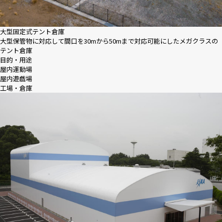
採用情報
大型固定式テント倉庫
大型保管物に対応して間口を30mから50mまで対応可能にしたメガクラスの
テント倉庫
ニュース
目的・用途
屋内運動場
屋内遊戯場
工場・倉庫
お問い合わせ
Webカタログ
メニューを閉じる