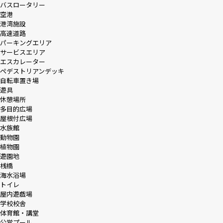
バスロータリー
空港
港湾施設
高速道路
パーキングエリア
サービスエリア
エスカレーター
ペデストリアンデッキ
自転車置き場
遊具
休憩場所
多目的広場
屋根付広場
水族館
動物園
植物園
遊園地
桟橋
海水浴場
トイレ
屋内遊戯場
学校校舎
体育館・講堂
公営プール