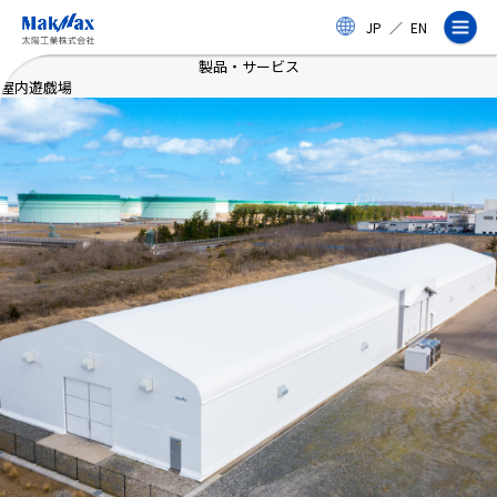
メ
JP
／
EN
イ
ン
製品・サービス
コ
屋内遊戯場
ン
テ
ン
ツ
に
ス
企業情報
キ
ッ
プ
事業紹介
製品・サービス
実績
太陽工業コラム