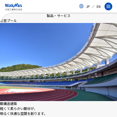
メ
JP
／
EN
イ
ン
製品・サービス
コ
公営プール
ン
テ
ン
ツ
に
ス
企業情報
キ
ッ
プ
事業紹介
製品・サービス
実績
膜構造建築
軽くて柔らかい膜材が、
明るく快適な空間を創ります。
太陽工業コラム