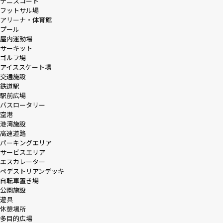
テニスコート
フットサル場
アリーナ・体育館
プール
屋内運動場
サーキット
ゴルフ場
アイススケート場
交通施設
鉄道駅
駅前広場
バスロータリー
空港
港湾施設
高速道路
パーキングエリア
サービスエリア
エスカレーター
ペデストリアンデッキ
自転車置き場
公園施設
遊具
休憩場所
多目的広場