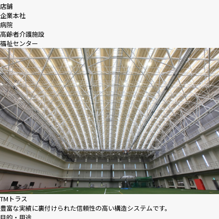
店舗
企業本社
病院
高齢者介護施設
福祉センター
TMトラス
豊富な実績に裏付けられた信頼性の高い構造システムです。
目的・用途