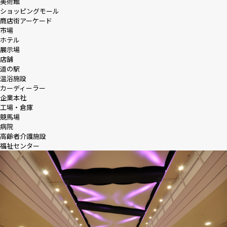
美術館
ショッピングモール
商店街アーケード
市場
ホテル
展示場
店舗
道の駅
温浴施設
カーディーラー
企業本社
工場・倉庫
競馬場
病院
高齢者介護施設
福祉センター