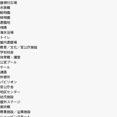
屋根付広場
水族館
動物園
植物園
遊園地
桟橋
海水浴場
トイレ
屋内遊戯場
教育／文化／官公庁施設
学校校舎
体育館・講堂
公営プール
ホール
通路
休憩所
パビリオン
官公庁舎
地区センター
幼児施設
屋外ステージ
美術館
商業施設／企業施設
ショッピングモール