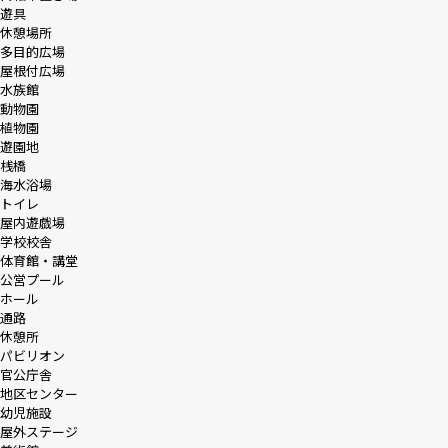
遊具
休憩場所
多目的広場
屋根付広場
水族館
動物園
植物園
遊園地
桟橋
海水浴場
トイレ
屋内遊戯場
学校校舎
体育館・講堂
公営プール
ホール
通路
休憩所
パビリオン
官公庁舎
地区センター
幼児施設
屋外ステージ