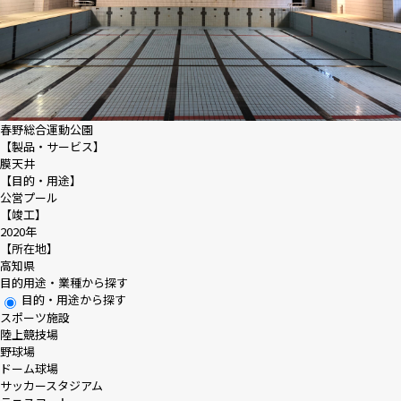
春野総合運動公園
【製品・サービス】
膜天井
【目的・用途】
公営プール
【竣工】
2020年
【所在地】
高知県
目的用途・業種から探す
目的・用途から探す
スポーツ施設
陸上競技場
野球場
ドーム球場
サッカースタジアム