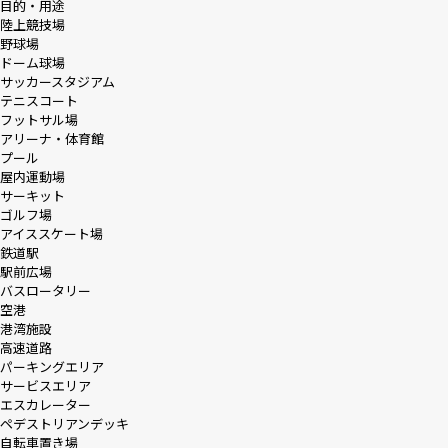
目的・用途
陸上競技場
野球場
採用情報
ドーム球場
サッカースタジアム
テニスコート
ニュース
フットサル場
アリーナ・体育館
プール
屋内運動場
サーキット
お問い合わせ
ゴルフ場
アイススケート場
鉄道駅
駅前広場
Webカタログ
バスロータリー
空港
港湾施設
メニューを閉じる
高速道路
パーキングエリア
サービスエリア
エスカレーター
ペデストリアンデッキ
自転車置き場