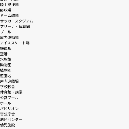
陸上競技場
野球場
ドーム球場
サッカースタジアム
アリーナ・体育館
プール
屋内運動場
アイススケート場
鉄道駅
空港
水族館
動物園
植物園
遊園地
屋内遊戯場
学校校舎
体育館・講堂
公営プール
ホール
パビリオン
官公庁舎
地区センター
幼児施設