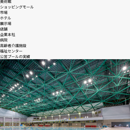
美術館
ショッピングモール
市場
ホテル
展示場
店舗
企業本社
病院
高齢者介護施設
福祉センター
公営プールの実績