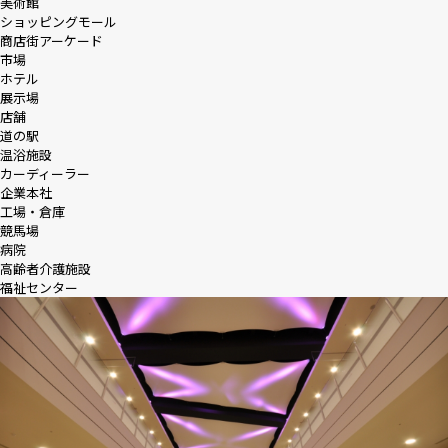
美術館
ショッピングモール
商店街アーケード
市場
ホテル
展示場
店舗
道の駅
温浴施設
カーディーラー
企業本社
工場・倉庫
競馬場
病院
高齢者介護施設
福祉センター