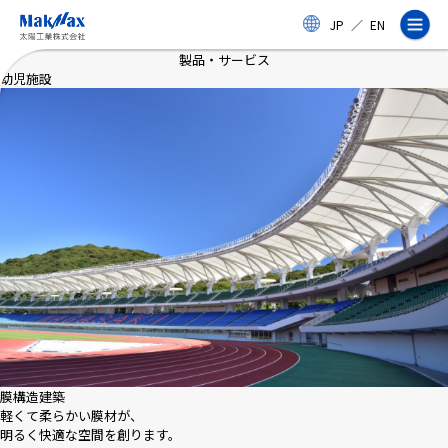
メ
JP
／
EN
イ
ン
製品・サービス
コ
幼児施設
ン
テ
ン
ツ
に
ス
企業情報
キ
ッ
プ
事業紹介
製品・サービス
実績
膜構造建築
軽くて柔らかい膜材が、
明るく快適な空間を創ります。
太陽工業コラム