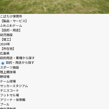
こばたけ保育所
【製品・サービス】
ふわふわドーム
【目的・用途】
幼児施設
【竣工】
2024年
【所在地】
広島県
目的用途・業種から探す
目的・用途から探す
スポーツ施設
陸上競技場
野球場
ドーム球場
サッカースタジアム
テニスコート
フットサル場
アリーナ・体育館
プール
屋内運動場