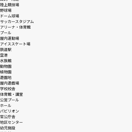
陸上競技場
野球場
ドーム球場
サッカースタジアム
アリーナ・体育館
プール
屋内運動場
アイススケート場
鉄道駅
空港
水族館
動物園
植物園
遊園地
屋内遊戯場
学校校舎
体育館・講堂
公営プール
ホール
パビリオン
官公庁舎
地区センター
幼児施設