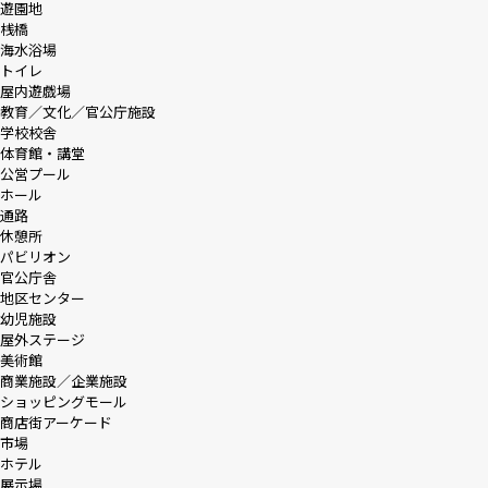
遊園地
桟橋
海水浴場
トイレ
屋内遊戯場
教育／文化／官公庁施設
学校校舎
体育館・講堂
公営プール
ホール
通路
休憩所
パビリオン
官公庁舎
地区センター
幼児施設
屋外ステージ
美術館
商業施設／企業施設
ショッピングモール
商店街アーケード
市場
ホテル
展示場