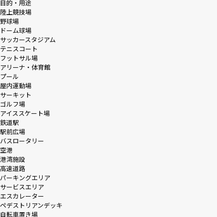
目的・用途
陸上競技場
野球場
採用情報
ドーム球場
サッカースタジアム
テニスコート
ニュース
フットサル場
アリーナ・体育館
プール
屋内運動場
サーキット
お問い合わせ
ゴルフ場
アイススケート場
鉄道駅
駅前広場
Webカタログ
バスロータリー
空港
港湾施設
メニューを閉じる
高速道路
パーキングエリア
サービスエリア
エスカレーター
ペデストリアンデッキ
自転車置き場