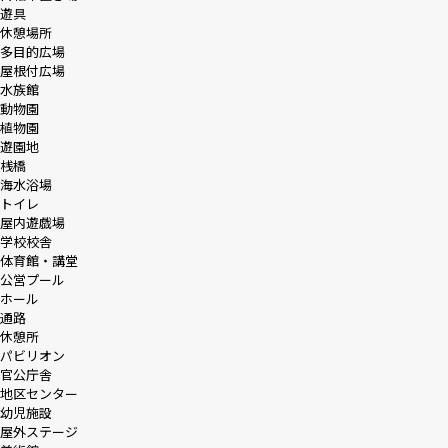
遊具
休憩場所
多目的広場
屋根付広場
水族館
動物園
植物園
遊園地
桟橋
海水浴場
トイレ
屋内遊戯場
学校校舎
体育館・講堂
公営プール
ホール
通路
休憩所
パビリオン
官公庁舎
地区センター
幼児施設
屋外ステージ