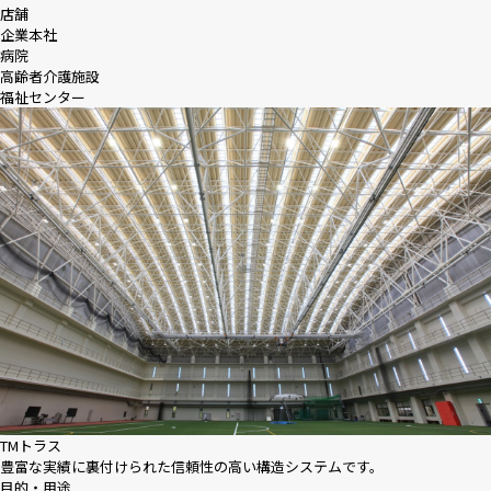
店舗
企業本社
病院
高齢者介護施設
福祉センター
TMトラス
豊富な実績に裏付けられた信頼性の高い構造システムです。
目的・用途